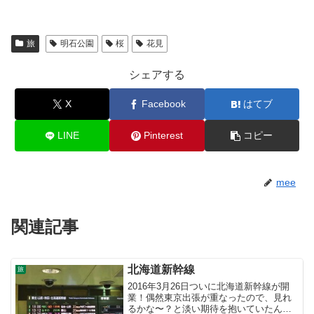
旅
明石公園
桜
花見
シェアする
X
Facebook
はてブ
LINE
Pinterest
コピー
mee
関連記事
北海道新幹線
旅
2016年3月26日ついに北海道新幹線が開
業！偶然東京出張が重なったので、見れ
るかな〜？と淡い期待を抱いていたんで