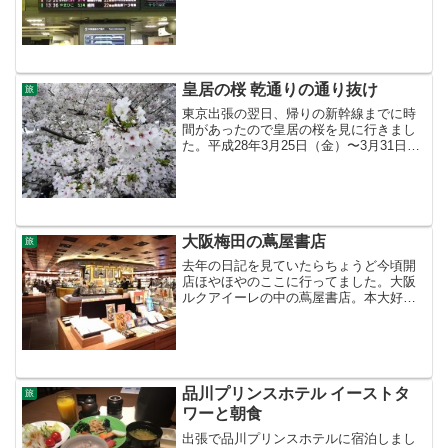
すが残念ながら見ることは出来ず。一応
電光掲示板の写真だけ撮ってきました
（笑）新函館北斗駅の文字が！そしてホ
テルの新聞を見ると１...
皇居の桜 乾通りの通り抜け
旅
東京出張の翌日、帰りの新幹線までに時
間があったので皇居の桜を見に行きまし
た。平成28年3月25日（金）〜3月31日
（木）までちょうど乾通りが一般公開さ
れているとの事でラッキーでした。結構
人は多かったのですが、待ち時間はあり
ませんでした。手荷...
大阪梅田の蔦屋書店
旅
去年の日記を見ていたらちょうど今頃開
店ほやほやのここに行ってました。大阪
ルクアイーレの中の蔦屋書店。本大好き
な私にとってはパラダイス～♪セレクトさ
れた雑貨や関連のコーナーも楽しくて、1
日中いたいぐらいなんだけど。。。残念
ながらスタバがいつ行...
品川プリンスホテル イーストタ
旅
ワーと朝食
出張で品川プリンスホテルに宿泊しまし