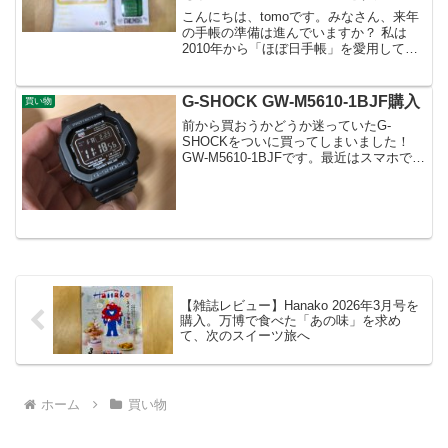
こんにちは、tomoです。みなさん、来年
の手帳の準備は進んでいますか？ 私は
2010年から「ほぼ日手帳」を愛用してお
り、なんと今年で16年目に突入します。
「今年も変わらず、いつものオリジナル
（A6）本体だけ買おう」 そう思っていた
G-SHOCK GW-M5610-1BJF購入
買い物
のですが…...
前から買おうかどうか迷っていたG-
SHOCKをついに買ってしまいました！
GW-M5610-1BJFです。最近はスマホで時
間は分かるのですが、やっぱり時計があ
ると便利。これまでにG-SHOCKはもちろ
ん、クロノグラフのついたようなちょっ
とゴツ...
【雑誌レビュー】Hanako 2026年3月号を
購入。万博で食べた「あの味」を求め
て、次のスイーツ旅へ
ホーム
買い物