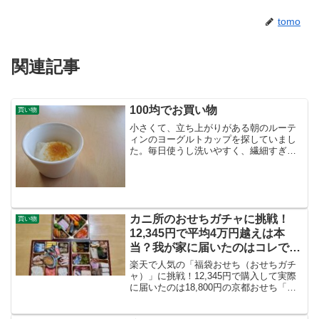
tomo
関連記事
100均でお買い物
買い物
小さくて、立ち上がりがある朝のルーテ
ィンのヨーグルトカップを探していまし
た。毎日使うし洗いやすく、繊細すぎ
ず、、、一年ほどはとりあえずのガラス
のものを使ってたんですが割れてしまっ
たので。雑貨屋さんや陶器屋さんや２ヶ
月くらいは探したでしょうか...
カニ所のおせちガチャに挑戦！
買い物
12,345円で平均4万円越えは本
当？我が家に届いたのはコレでし
た。
楽天で人気の「福袋おせち（おせちガチ
ャ）」に挑戦！12,345円で購入して実際
に届いたのは18,800円の京都おせち「江
春」でした。中身のネタバレ写真、味の
感想、どれくらい得したかを公開。解凍