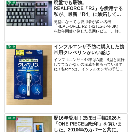
のコツや来年の予約の参考にどうぞ。
廃盤でも最強。
買い物
【2026年正月実食レビュー】
REALFORCE「R2」を愛用する
私が、最新「R4」に嫉妬してい
る理由
廃盤になっても愛用者が多い名機
「REALFORCE R2（R2TLS-JP4-BK）」
を数年間使い倒した長期レビュー。静
音・45gの打ち心地や耐久性を解説しつ
つ、最新モデル「R4」との違いや、今買
うべきおすすめモデルを紹介します。
インフルエンザ予防に購入した携
買い物
帯用クレベリンがいい感じ
インフルエンザ2018年はA型、B型と流行
しててなかなかの猛威を振るっています
ね！私tomoは、インフルエンザの予防接
種を受け付けない体質なので、掛からな
いようにかなり気をつけています。外出
時はマスク必須！帰宅すれば手洗いうが
いの徹底、さら...
歴16年愛用！ほぼ日手帳2026と
買い物
「ONE PIECE回転印」を買いま
した。2010年のカバーと共に。