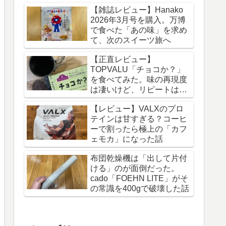
【雑誌レビュー】Hanako
2026年3月号を購入。万博
で食べた「あの味」を求め
て、次のスイーツ旅へ
【正直レビュー】
TOPVALU「チョコか？」
を食べてみた。味の再現度
は凄いけど、リピートは
「なし」な理由
【レビュー】VALXのプロ
テインは甘すぎる？コーヒ
ーで割ったら極上の「カフ
ェモカ」になった話
布団乾燥機は「出して片付
ける」のが面倒だった。
cado「FOEHN LITE」がそ
の常識を400gで破壊した話