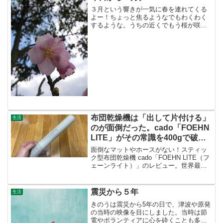
３月という響きが一気に春を連れてくる
よー！ちょっと焦るようなでもわくわく
するような。うちの近くでもう桜が咲い
ていた！ラッキーな気がしてパチリ☆
布団乾燥機は「出して片付ける」
生活
のが面倒だった。cado「FOEHN
LITE」がその常識を400gで破壊
した話
面倒なマットやホースがない！スティッ
ク型布団乾燥機 cado「FOEHN LITE（フ
ェーンライト）」のレビュー。世界最小
級の軽さで、布団に挿すだけで使える手
軽さが魅力。トコジラミ対策として旅行
にも持っていけるメリットや、気になる
震災から５年
生活
運転音についても解説します。
きのうは震災から5年の日で、津波や原発
の当時の映像を目にしました。当時は節
電やボランティアに心を砕くことも多か