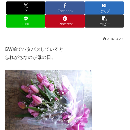
X
Facebook
はてブ
LINE
Pinterest
コピー
2016.04.29
GW前でバタバタしていると
忘れがちなのが母の日。