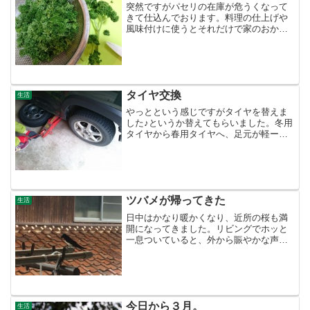
突然ですがパセリの在庫が危うくなって
きて仕込んでおります。料理の仕上げや
風味付けに使うとそれだけで家のおかず
感が払拭されて、お店で出てくる雰囲気
になるのがうれしいんですよね。ゆで卵
にさっと散らしたり、オムレツに入れた
り、卵料理の彩りにグッド...
タイヤ交換
生活
やっとという感じですがタイヤを替えま
した♪というか替えてもらいました。冬用
タイヤから春用タイヤへ、足元が軽ーく
なりました！ついでにガレージの掃除
も。溝の深いタイヤに入った泥や砂でい
っぱいでしたが掃き掃除してスッキリ。
ふー。。。掃除って「えい...
ツバメが帰ってきた
生活
日中はかなり暖かくなり、近所の桜も満
開になってきました。リビングでホッと
一息ついていると、外から賑やかな声
が。ペチャクチャペチャクチャ・・・・
ジーー（鳴き声を表現するのは難し
い・・・最後のジーーってのがポイント
ね）なんと今年初の「ツバメ」が...
今日から３月。
生活