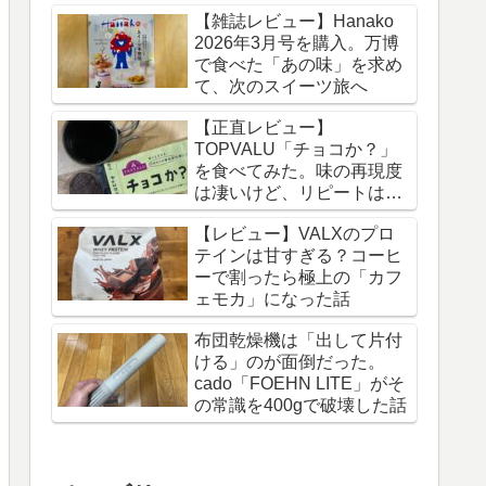
【雑誌レビュー】Hanako
2026年3月号を購入。万博
で食べた「あの味」を求め
て、次のスイーツ旅へ
【正直レビュー】
TOPVALU「チョコか？」
を食べてみた。味の再現度
は凄いけど、リピートは
「なし」な理由
【レビュー】VALXのプロ
テインは甘すぎる？コーヒ
ーで割ったら極上の「カフ
ェモカ」になった話
布団乾燥機は「出して片付
ける」のが面倒だった。
cado「FOEHN LITE」がそ
の常識を400gで破壊した話