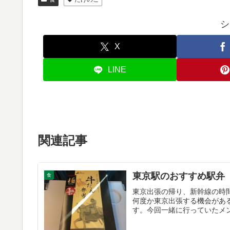
シ
X
LINE
関連記事
東京駅のおすすめ駅弁
食
東京出張の帰り、新幹線の時
何度か東京出張する機会があ
す。今回一緒に行っていたメン