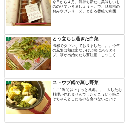
今日から４月。気持ち新たに美味しいも
のの話でいきましょう～。で、旦那様の
おみやげシリーズ。とある番組で劇団ひ
とりが「世界一のフィナンシェ」として
紹介していた『ノワ・ド・ブール』のフ
ィナンシェです。テレビでは店名を伏せ
ていましたが、ギフトボッ...
とう立ちし過ぎた白菜
食
風邪でダウンしておりました。。。今年
の風邪は熱は出ないけど喉に来るタイ
プ。咳が出始めたら要注意！しつこくて
止まりませんよ～さて、そうこうしてる
うちのびのびと育ち過ぎた白菜を刈り取
ってきました。もう限界（笑）通常の白
菜には無い茎が太くながーく...
ストウブ鍋で蒸し野菜
食
ここ1週間以上ずっと風邪。。。大したお
料理が作れませんでしたがこういう時こ
そちゃんとしたものを食べないといけな
い！と、いうことで蒸し野菜を何度か登
場させています。野菜はぶつ切りにしお
鍋に放り込んでマジックソルトとあらび
き胡椒をひいて後は火に...