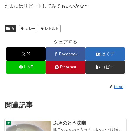
たまにはリピートしてみてもいいかな〜
食
カレー
レトルト
シェアする
X
Facebook
はてブ
LINE
Pinterest
コピー
tomo
関連記事
ふきのとう味噌
食
昨日のふきのとうは「ふきのとう味噌」