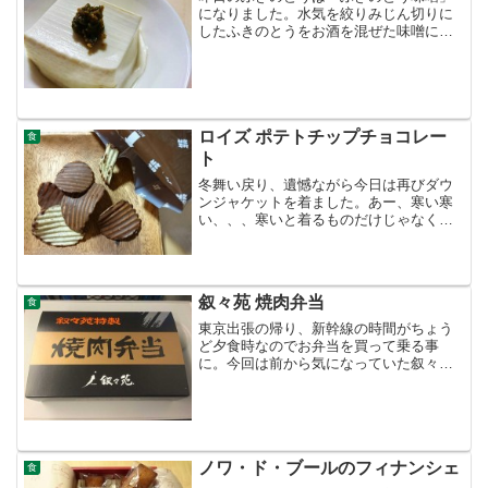
になりました。水気を絞りみじん切りに
したふきのとうをお酒を混ぜた味噌に投
入。フライパンで混ぜながら水分を飛ば
し、甘味は砂糖の代わりにガムシロップ
（夏に余らせてしまったのです）を使い
調節しました。温めたやわ...
ロイズ ポテトチップチョコレー
食
ト
冬舞い戻り、遺憾ながら今日は再びダウ
ンジャケットを着ました。あー、寒い寒
い、、、寒いと着るものだけじゃなく食
べたいものも重たくなりがち（笑）今日
はこれだ！「ロイズ ポテトチップチョコ
レート」です！おおおーーーー！夫婦と
も大好きな我が家ではA...
叙々苑 焼肉弁当
食
東京出張の帰り、新幹線の時間がちょう
ど夕食時なのでお弁当を買って乗る事
に。今回は前から気になっていた叙々苑
の弁当にしようと大丸の地下へ。時間が
時間という事もあり、お弁当エリアはす
ごい人で賑わっていました。牛薄切り弁
当、カルビ弁当、特選ロース...
ノワ・ド・ブールのフィナンシェ
食